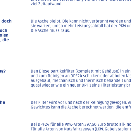
viel Zeitaufwand.
n doch
Die Asche bleibt. Die kann nicht verbrannt werden und 
sie warten, umso mehr Leistungsabfall hat der PKW u
isch
Die Asche muss raus.
olen
, die
ng?
Den Dieselpartikelfilter (komplett mit Gehäuse) in ei
und zum Reinigen an DPF24 schicken oder abholen lass
ausgebaut, mechanisch und thermisch behandelt und 
quasi wieder wie ein neuer DPF seine Filterleistung br
che
Der Filter wird vor und nach der Reinigung gewogen. 
Gewichtes kann die Asche berechnet werden, die entf
Bei DPF24 für alle PKW-Arten
397,50
Euro brutto all-inc
Für alle Arten von Nutzfahrzeugen (LKW, Gabelstapler u