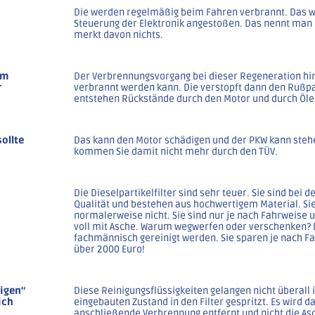
Die werden regelmäßig beim Fahren verbrannt. Das w
Steuerung der Elektronik angestoßen. Das nennt man 
merkt davon nichts.
um
Der Verbrennungsvorgang bei dieser Regeneration hin
r
verbrannt werden kann. Die verstopft dann den Rußpar
entstehen Rückstände durch den Motor und durch Öle
sollte
Das kann den Motor schädigen und der PKW kann ste
kommen Sie damit nicht mehr durch den TÜV.
Die Dieselpartikelfilter sind sehr teuer. Sie sind bei
Qualität und bestehen aus hochwertigem Material. Sie
normalerweise nicht. Sie sind nur je nach Fahrweise 
voll mit Asche. Warum wegwerfen oder verschenken?
fachmännisch gereinigt werden. Sie sparen je nach Fa
über 2000 Euro!
tigen“
Diese Reinigungsflüssigkeiten gelangen nicht überall i
ich
eingebauten Zustand in den Filter gespritzt. Es wird 
anschließende Verbrennung entfernt und nicht die Asc