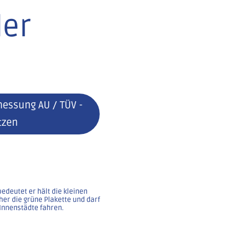
der
messung AU / TÜV -
tzen
edeutet er hält die kleinen
er die grüne Plakette und darf
Innenstädte fahren.