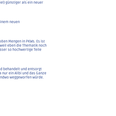
iel) günstiger als ein neuer
 einem neuen
großen Mengen in PKWs. Es ist
 weil eben die Thematik noch
esser so hochwertige Teile
d behandelt und entsorgt
ja nur ein Alibi und das Ganze
gendwo weggeworfen würde.