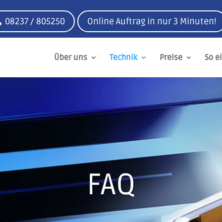
08237 / 805250
Online Auftrag in nur 3 Minuten!
Über uns
Technik
Preise
So e
FAQ