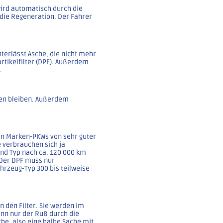
ird automatisch durch die
die Regeneration. Der Fahrer
terlässt Asche, die nicht mehr
tikelfilter (DPF). Außerdem
.
hen bleiben. Außerdem
 den Marken-PKWs von sehr guter
 verbrauchen sich ja
und Typ nach ca. 120 000 km
 Der DPF muss nur
hrzeug-Typ 300 bis teilweise
n den Filter. Sie werden im
dann nur der Ruß durch die
he, also eine halbe Sache mit